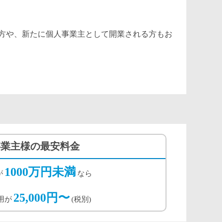
方や、新たに個人事業主として開業される方もお
事業主様の最安料金
1000万円未満
が
なら
25,000円〜
用が
(税別)