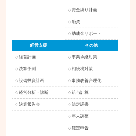
資金繰り計画
融資
助成金サポート
経営支援
その他
経営計画
事業承継対策
決算予測
相続税対策
設備投資計画
事務改善合理化
経営分析・診断
給与計算
決算報告会
法定調書
年末調整
確定申告