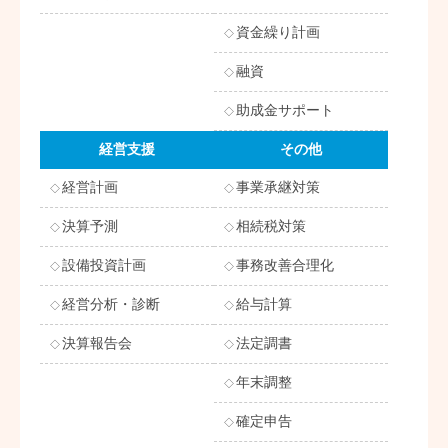
資金繰り計画
融資
助成金サポート
経営支援
その他
経営計画
事業承継対策
決算予測
相続税対策
設備投資計画
事務改善合理化
経営分析・診断
給与計算
決算報告会
法定調書
年末調整
確定申告